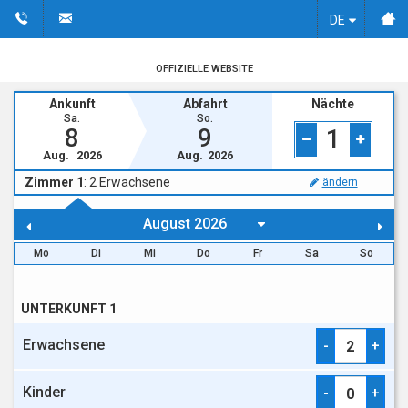
DE
OFFIZIELLE WEBSITE
Ankunft
Abfahrt
Nächte
Sa.
So.
8
9
1
Aug.
2026
Aug.
2026
Zimmer 1
:
2
Erwachsene
ändern
Mo
Di
Mi
Do
Fr
Sa
So
UNTERKUNFT 1
Erwachsene
-
+
Kinder
-
+