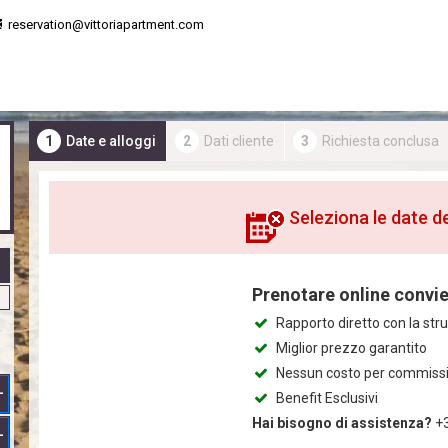
reservation@vittoriapartment.com
1
Date e alloggi
2
Dati cliente
3
Richiesta conclusa
Seleziona le date d
Prenotare online convi
Rapporto diretto con la stru
Miglior prezzo garantito
Nessun costo per commissi
+
Benefit Esclusivi
Hai bisogno di assistenza?
+
+