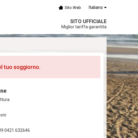
Italiano
Sito Web
SITO UFFICIALE
Miglior tariffa garantita
el tuo soggiorno.
ene
ttura
oni
39 0421 632646